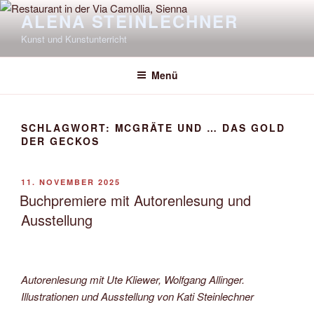
Zum
ALENA STEINLECHNER
Inhalt
Kunst und Kunstunterricht
springen
Menü
SCHLAGWORT:
MCGRÄTE UND … DAS GOLD
DER GECKOS
VERÖFFENTLICHT
11. NOVEMBER 2025
AM
Buchpremiere mit Autorenlesung und
Ausstellung
Autorenlesung mit Ute Kliewer, Wolfgang Allinger.
Illustrationen und Ausstellung von Kati Steinlechner