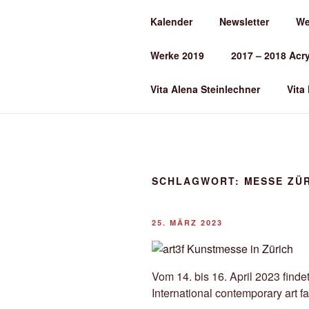
Zum
Kalender
Newsletter
We
Inhalt
ALENA ST
springen
Werke 2019
2017 – 2018 Acr
Kunst und Kunstunterricht
Vita Alena Steinlechner
Vita
SCHLAGWORT:
MESSE ZÜ
VERÖFFENTLICHT
25. MÄRZ 2023
AM
Vom 14. bis 16. April 2023 find
International contemporary art fair