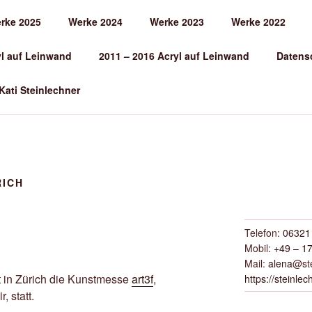
rke 2025
Werke 2024
Werke 2023
Werke 2022
EINLECHNER
yl auf Leinwand
2011 – 2016 Acryl auf Leinwand
Datens
 Kati Steinlechner
RICH
Telefon:
06321 
Mobil:
+49 – 17
Mail:
alena
@ste
et in Zürich die Kunstmesse
art3f
,
https://steinlec
, statt.