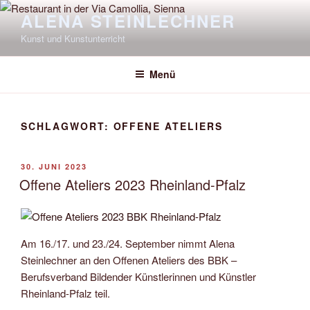
Zum
ALENA STEINLECHNER
Inhalt
Kunst und Kunstunterricht
springen
Menü
SCHLAGWORT:
OFFENE ATELIERS
VERÖFFENTLICHT
30. JUNI 2023
AM
Offene Ateliers 2023 Rheinland-Pfalz
Am 16./17. und 23./24. September nimmt Alena
Steinlechner an den Offenen Ateliers des BBK –
Berufsverband Bildender Künstlerinnen und Künstler
Rheinland-Pfalz teil.