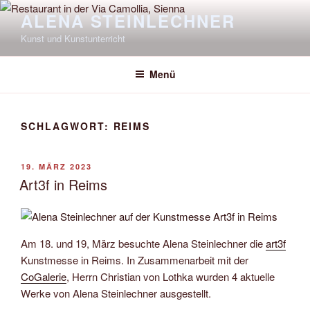
Zum
ALENA STEINLECHNER
Inhalt
Kunst und Kunstunterricht
springen
Menü
SCHLAGWORT:
REIMS
VERÖFFENTLICHT
19. MÄRZ 2023
AM
Art3f in Reims
Am 18. und 19, März besuchte Alena Steinlechner die
art3f
Kunstmesse in Reims. In Zusammenarbeit mit der
CoGalerie
, Herrn Christian von Lothka wurden 4 aktuelle
Werke von Alena Steinlechner ausgestellt.