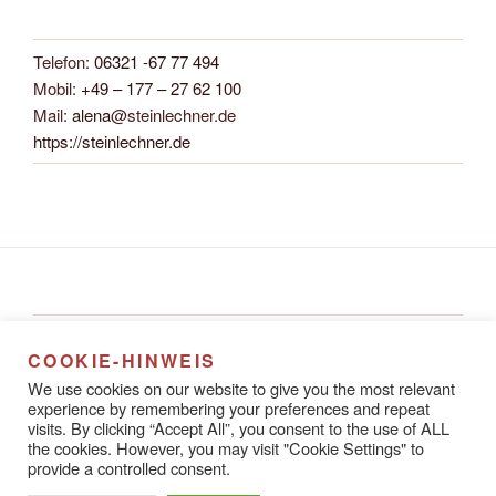
Telefon:
06321 -67 77 494
Mobil:
+49 – 177 – 27 62 100
Mail:
alena
@steinlechner.de
https://steinlechner.de
Alena Steinlechner
COOKIE-HINWEIS
Rathausstraße 8A
We use cookies on our website to give you the most relevant
67433 Neustadt an der Weinstraße
experience by remembering your preferences and repeat
visits. By clicking “Accept All”, you consent to the use of ALL
the cookies. However, you may visit "Cookie Settings" to
provide a controlled consent.