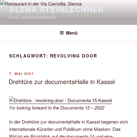
Zum
ALENA STEINLECHNER
Inhalt
Kunst und Kunstunterricht
springen
Menü
SCHLAGWORT:
REVOLVING DOOR
VERÖFFENTLICHT
7. MAI 2021
AM
Drehtüre zur documentaHalle in Kassel
I’m looking forward to the Documenta 15 – 2022
In der Drehtüre zur documentaHalle in Kassel begenen sich
internationale Künstler und Publikum ohne Masken. Das
Bild ist ein Rückblick auf die documenta 14 und eine