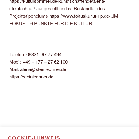
https://kultursommer.de/kunstschaffende/alena-
steinlechner/
ausgestellt und ist Bestandteil des
Projektstipendiums
https://www.fokuskultur-rlp.de/
„IM
FOKUS – 6 PUNKTE FÜR DIE KULTUR
Telefon:
06321 -67 77 494
Mobil:
+49 – 177 – 27 62 100
Mail:
alena
@steinlechner.de
https://steinlechner.de
Alena Steinlechner
COOKIE-HINWEIS
Rathausstraße 8A