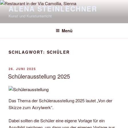
Zum
ALENA STEINLECHNER
Inhalt
Kunst und Kunstunterricht
springen
Menü
SCHLAGWORT:
SCHÜLER
VERÖFFENTLICHT
26. JUNI 2025
AM
Schülerausstellung 2025
Das Thema der Schülerausstellung 2025 lautet „Von der
Skizze zum Acrylwerk“.
Dabei sollten die Schüler eine eigene Vorlage für ein
Acrylbild zeichnen, um dann von der eigenen Vorlage aus