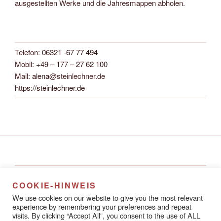
ausgestellten Werke und die Jahresmappen abholen.
Telefon:
06321 -67 77 494
Mobil:
+49 – 177 – 27 62 100
Mail:
alena
@steinlechner.de
https://steinlechner.de
Alena Steinlechner
COOKIE-HINWEIS
Rathausstraße 8A
We use cookies on our website to give you the most relevant
67433 Neustadt an der Weinstraße
experience by remembering your preferences and repeat
visits. By clicking “Accept All”, you consent to the use of ALL