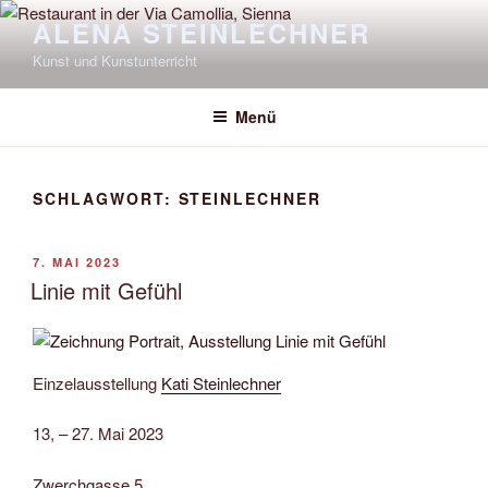
Zum
ALENA STEINLECHNER
Inhalt
Kunst und Kunstunterricht
springen
Menü
SCHLAGWORT:
STEINLECHNER
VERÖFFENTLICHT
7. MAI 2023
AM
Linie mit Gefühl
Einzelausstellung
Kati Steinlechner
13, – 27. Mai 2023
Zwerchgasse 5