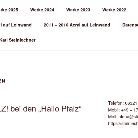
rke 2025
Werke 2024
Werke 2023
Werke 2022
EINLECHNER
yl auf Leinwand
2011 – 2016 Acryl auf Leinwand
Datens
 Kati Steinlechner
EN
Telefon:
06321 
bei den „Hallo Pfalz“
Mobil:
+49 – 17
Mail:
alena
@ste
https://steinlec