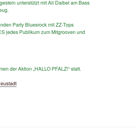
stein unterstützt mit Ali Daibel am Bass
eug.
enden Party Bluesrock mit ZZ-Tops
ES jedes Publikum zum Mitgrooven und
hmen der Aktion „HALLO PFALZ!“ statt.
Neustadt