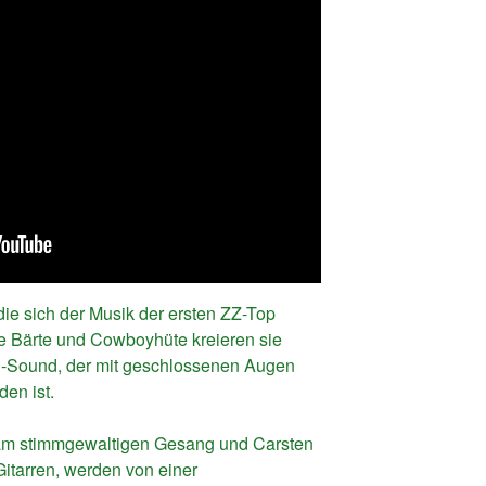
e sich der Musik der ersten ZZ-Top
e Bärte und Cowboyhüte kreieren sie
n-Sound, der mit geschlossenen Augen
den ist.
am stimmgewaltigen Gesang und Carsten
itarren, werden von einer