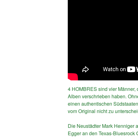
4 HOMBRES sind vier Männer, di
Alben verschrieben haben. Ohn
einen authentischen Südstaate
vom Original nicht zu unterschei
Die Neustädter Mark Henniger 
Egger an den Texas-Bluesrock G