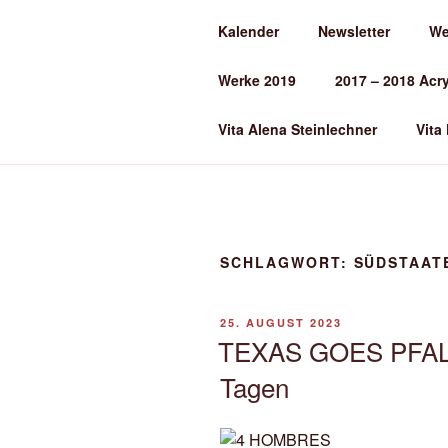
Zum
Kalender
Newsletter
We
Inhalt
ALENA ST
springen
Werke 2019
2017 – 2018 Acr
Kunst und Kunstunterricht
Vita Alena Steinlechner
Vita
SCHLAGWORT:
SÜDSTAAT
VERÖFFENTLICHT
25. AUGUST 2023
AM
TEXAS GOES PFALZ! 
Tagen