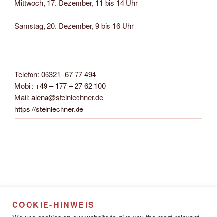
Mittwoch, 17. Dezember, 11 bis 14 Uhr
Samstag, 20. Dezember, 9 bis 16 Uhr
Telefon:
06321 -67 77 494
Mobil:
+49 – 177 – 27 62 100
Mail:
alena
@steinlechner.de
https://steinlechner.de
Alena Steinlechner
COOKIE-HINWEIS
Rathausstraße 8A
We use cookies on our website to give you the most relevant