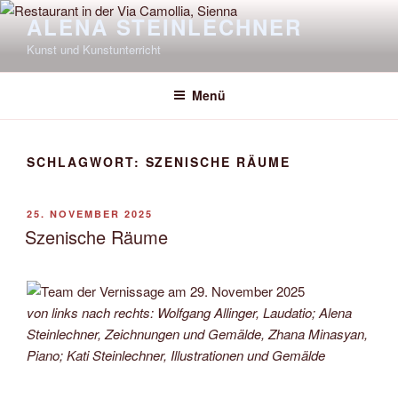
Zum
ALENA STEINLECHNER
Inhalt
Kunst und Kunstunterricht
springen
Menü
SCHLAGWORT:
SZENISCHE RÄUME
VERÖFFENTLICHT
25. NOVEMBER 2025
AM
Szenische Räume
von links nach rechts: Wolfgang Allinger, Laudatio; Alena
Steinlechner, Zeichnungen und Gemälde, Zhana Minasyan,
Piano; Kati Steinlechner, Illustrationen und Gemälde