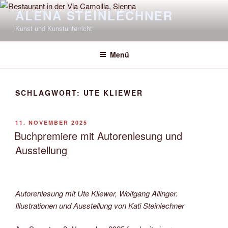
Zum
ALENA STEINLECHNER
Inhalt
Kunst und Kunstunterricht
springen
Menü
SCHLAGWORT:
UTE KLIEWER
VERÖFFENTLICHT
11. NOVEMBER 2025
AM
Buchpremiere mit Autorenlesung und
Ausstellung
Autorenlesung mit Ute Kliewer, Wolfgang Allinger.
Illustrationen und Ausstellung von Kati Steinlechner