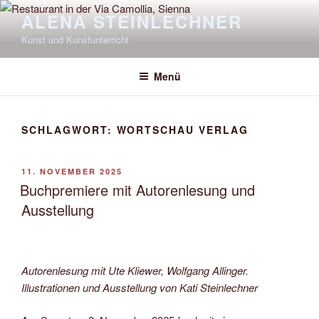
Zum
ALENA STEINLECHNER
Inhalt
Kunst und Kunstunterricht
springen
Menü
SCHLAGWORT:
WORTSCHAU VERLAG
VERÖFFENTLICHT
11. NOVEMBER 2025
AM
Buchpremiere mit Autorenlesung und
Ausstellung
Autorenlesung mit Ute Kliewer, Wolfgang Allinger.
Illustrationen und Ausstellung von Kati Steinlechner