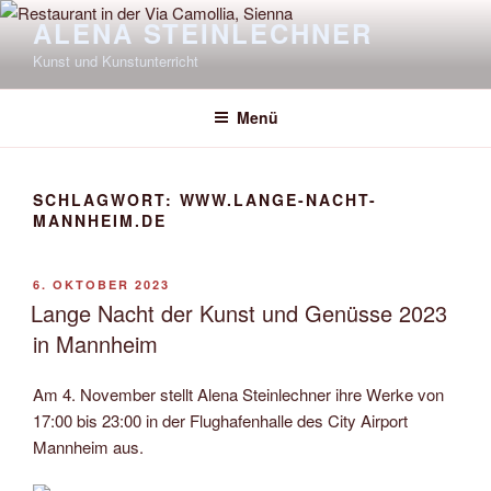
Zum
ALENA STEINLECHNER
Inhalt
Kunst und Kunstunterricht
springen
Menü
SCHLAGWORT:
WWW.LANGE-NACHT-
MANNHEIM.DE
VERÖFFENTLICHT
6. OKTOBER 2023
AM
Lange Nacht der Kunst und Genüsse 2023
in Mannheim
Am 4. November stellt Alena Steinlechner ihre Werke von
17:00 bis 23:00 in der Flughafenhalle des City Airport
Mannheim aus.