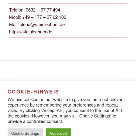
Telefon:
06321 -67 77 494
Mobil:
+49 – 177 – 27 62 100
Mail:
alena
@steinlechner.de
https://steinlechner.de
Alena Steinlechner
COOKIE-HINWEIS
Rathausstraße 8A
We use cookies on our website to give you the most relevant
67433 Neustadt an der Weinstraße
experience by remembering your preferences and repeat
visits. By clicking “Accept All”, you consent to the use of ALL
the cookies. However, you may visit "Cookie Settings" to
provide a controlled consent.
Datenschutzerklärung
Stolz präsentiert von WordPress
Cookie Settings
Accept All