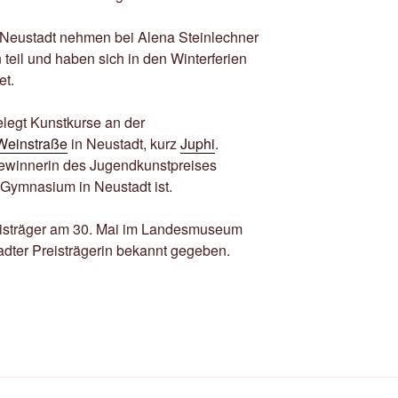
 Neustadt nehmen bei Alena Steinlechner
eil und haben sich in den Winterferien
et.
elegt Kunstkurse an der
Weinstraße
in Neustadt, kurz
Juphi
.
Gewinnerin des Jugendkunstpreises
-Gymnasium in Neustadt ist.
isträger am 30. Mai im Landesmuseum
dter Preisträgerin bekannt gegeben.