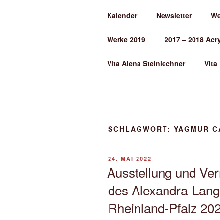
Zum
Kalender
Newsletter
We
Inhalt
ALENA ST
springen
Werke 2019
2017 – 2018 Acr
Kunst und Kunstunterricht
Vita Alena Steinlechner
Vita
SCHLAGWORT:
YAGMUR C
VERÖFFENTLICHT
24. MAI 2022
AM
Ausstellung und Ver
des Alexandra-Lang
Rheinland-Pfalz 20