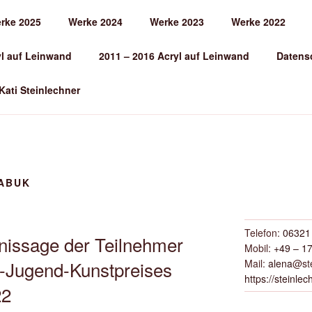
rke 2025
Werke 2024
Werke 2023
Werke 2022
EINLECHNER
yl auf Leinwand
2011 – 2016 Acryl auf Leinwand
Datens
 Kati Steinlechner
ABUK
Telefon:
06321 
nissage der Teilnehmer
Mobil:
+49 – 17
Mail:
alena
@ste
-Jugend-Kunstpreises
https://steinlec
22