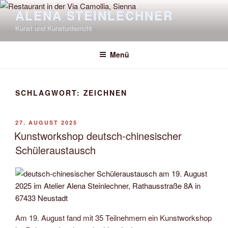
Zum
ALENA STEINLECHNER
Inhalt
Kunst und Kunstunterricht
springen
Menü
SCHLAGWORT:
ZEICHNEN
VERÖFFENTLICHT
27. AUGUST 2025
AM
Kunstworkshop deutsch-chinesischer
Schüleraustausch
Am 19. August fand mit 35 Teilnehmern ein Kunstworkshop