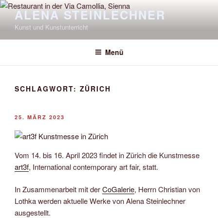
Zum
ALENA STEINLECHNER
Inhalt
Kunst und Kunstunterricht
springen
Menü
SCHLAGWORT:
ZÜRICH
VERÖFFENTLICHT
25. MÄRZ 2023
AM
Vom 14. bis 16. April 2023 findet in Zürich die Kunstmesse
art3f
, International contemporary art fair, statt.
In Zusammenarbeit mit der
CoGalerie
, Herrn Christian von
Lothka werden aktuelle Werke von Alena Steinlechner
ausgestellt.