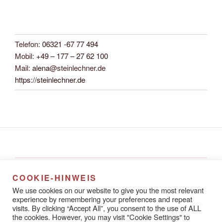
Telefon:
06321 -67 77 494
Mobil:
+49 – 177 – 27 62 100
Mail:
alena
@steinlechner.de
https://steinlechner.de
Alena Steinlechner
COOKIE-HINWEIS
Rathausstraße 8A
We use cookies on our website to give you the most relevant
67433 Neustadt an der Weinstraße
experience by remembering your preferences and repeat
visits. By clicking “Accept All”, you consent to the use of ALL
the cookies. However, you may visit "Cookie Settings" to