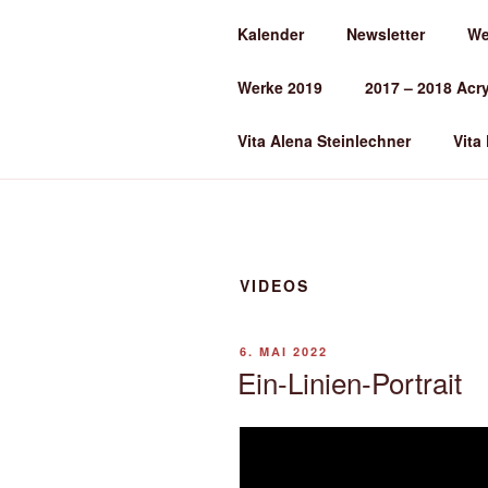
Zum
Kalender
Newsletter
We
Inhalt
ALENA ST
springen
Werke 2019
2017 – 2018 Acr
Kunst und Kunstunterricht
Vita Alena Steinlechner
Vita
VIDEOS
VERÖFFENTLICHT
6. MAI 2022
AM
Ein-Linien-Portrait