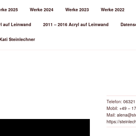
rke 2025
Werke 2024
Werke 2023
Werke 2022
EINLECHNER
yl auf Leinwand
2011 – 2016 Acryl auf Leinwand
Datens
 Kati Steinlechner
Telefon:
06321 
Mobil:
+49 – 17
Mail:
alena
@ste
https://steinlec