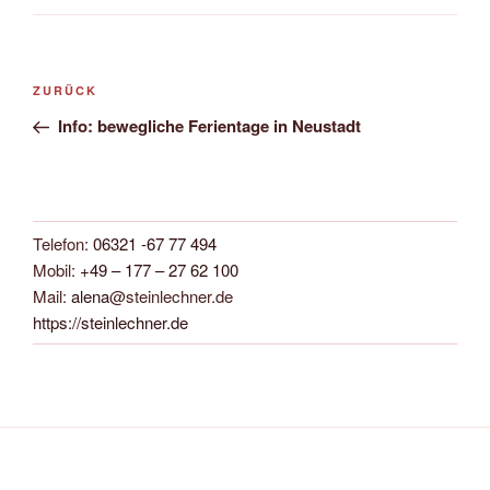
Beitragsnavigation
Vorheriger
ZURÜCK
Beitrag
Info: bewegliche Ferientage in Neustadt
Telefon:
06321 -67 77 494
Mobil:
+49 – 177 – 27 62 100
Mail:
alena
@steinlechner.de
https://steinlechner.de