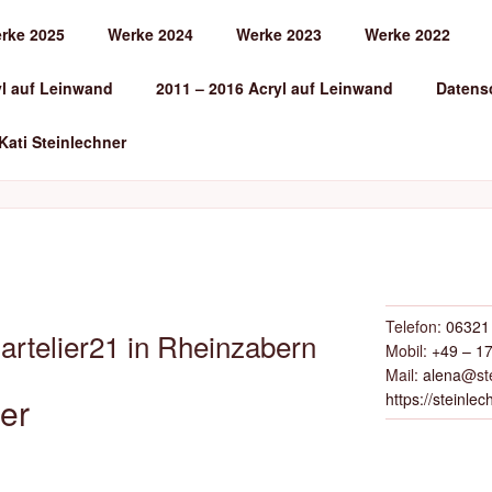
rke 2025
Werke 2024
Werke 2023
Werke 2022
EINLECHNER
yl auf Leinwand
2011 – 2016 Acryl auf Leinwand
Datens
 Kati Steinlechner
Telefon:
06321 
 artelier21 in Rheinzabern
Mobil:
+49 – 17
Mail:
alena
@ste
https://steinlec
er