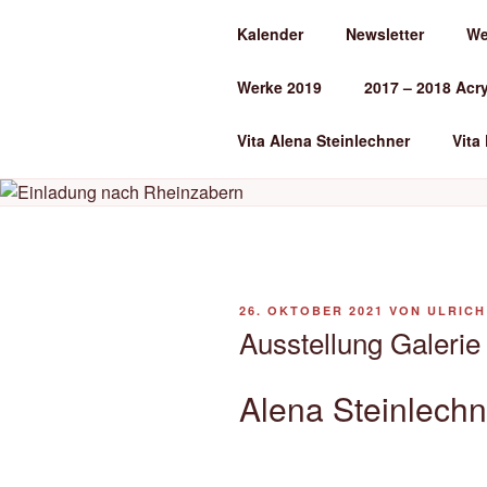
Zum
Kalender
Newsletter
We
Inhalt
ALENA ST
springen
Werke 2019
2017 – 2018 Acr
Kunst und Kunstunterricht
Vita Alena Steinlechner
Vita
VERÖFFENTLICHT
26. OKTOBER 2021
VON
ULRICH
AM
Ausstellung Galerie
Alena Steinlechn