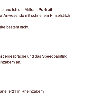
r
plane ich die Aktion
„Portrait-
der Anwesende mit schnellem Pinselstrich
ke besteht nicht.
ünstlergespräche und das Speedpainting
einzabern an.
artelier21 in Rheinzabern