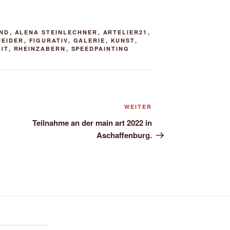
AND
,
ALENA STEINLECHNER
,
ARTELIER21
,
NEIDER
,
FIGURATIV
,
GALERIE
,
KUNST
,
IT
,
RHEINZABERN
,
SPEEDPAINTING
Nächster
WEITER
Beitrag
Teilnahme an der main art 2022 in
Aschaffenburg.