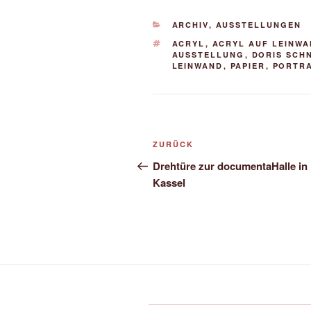
KATEGORIEN
ARCHIV
,
AUSSTELLUNGEN
SCHLAGWÖRTER
ACRYL
,
ACRYL AUF LEINW
AUSSTELLUNG
,
DORIS SCH
LEINWAND
,
PAPIER
,
PORTRA
Beitragsnavigation
Vorheriger
ZURÜCK
Beitrag
Drehtüre zur documentaHalle in
Kassel