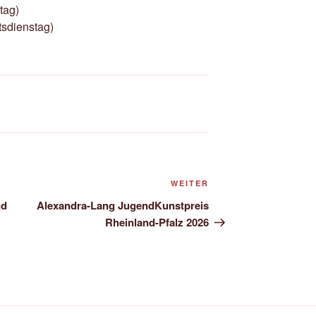
tag)
tsdienstag)
Nächster
WEITER
Beitrag
nd
Alexandra-Lang JugendKunstpreis
Rheinland-Pfalz 2026