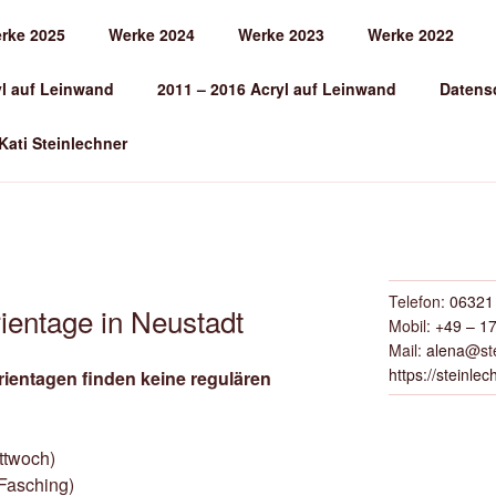
rke 2025
Werke 2024
Werke 2023
Werke 2022
EINLECHNER
yl auf Leinwand
2011 – 2016 Acryl auf Leinwand
Datens
 Kati Steinlechner
Telefon:
06321 
rientage in Neustadt
Mobil:
+49 – 17
Mail:
alena
@ste
https://steinlec
ientagen finden keine regulären
ttwoch)
 Fasching)