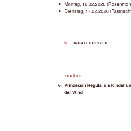
Montag, 16.02.2026 (Rosenmon
Dienstag, 17.02.2026 (Fastnach
KATEGORIEN
UNCATEGORIZED
Beitragsnavigation
Vorheriger
ZURÜCK
Beitrag
Prinzessin Regula, die Kinder u
der Wind