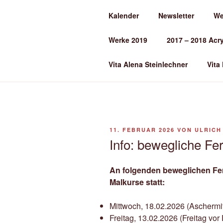
Zum
Kalender
Newsletter
We
Inhalt
ALENA ST
springen
Werke 2019
2017 – 2018 Acr
Kunst und Kunstunterricht
Vita Alena Steinlechner
Vita
VERÖFFENTLICHT
11. FEBRUAR 2026
VON
ULRICH
AM
Info: bewegliche Fe
An folgenden beweglichen Fer
Malkurse statt:
Mittwoch, 18.02.2026 (Aschermi
Freitag, 13.02.2026 (Freitag vor