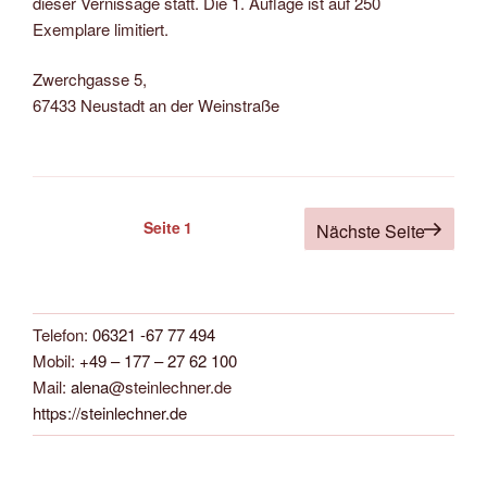
dieser Vernissage statt. Die 1. Auflage ist auf 250
Exemplare limitiert.
Zwerchgasse 5,
67433 Neustadt an der Weinstraße
Seitennummerierung
Seite
1
Nächste Seite
der
Beiträge
Telefon:
06321 -67 77 494
Mobil:
+49 – 177 – 27 62 100
Mail:
alena
@steinlechner.de
https://steinlechner.de