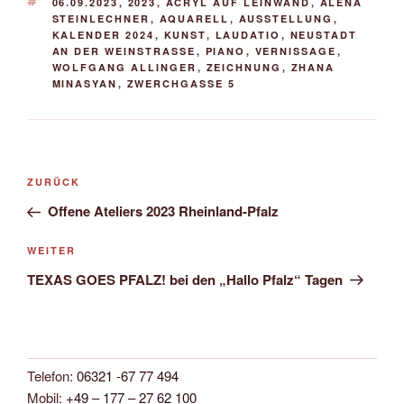
SCHLAGWÖRTER
06.09.2023
,
2023
,
ACRYL AUF LEINWAND
,
ALENA
STEINLECHNER
,
AQUARELL
,
AUSSTELLUNG
,
KALENDER 2024
,
KUNST
,
LAUDATIO
,
NEUSTADT
AN DER WEINSTRASSE
,
PIANO
,
VERNISSAGE
,
WOLFGANG ALLINGER
,
ZEICHNUNG
,
ZHANA
MINASYAN
,
ZWERCHGASSE 5
Beitragsnavigation
Vorheriger
ZURÜCK
Beitrag
Offene Ateliers 2023 Rheinland-Pfalz
Nächster
WEITER
Beitrag
TEXAS GOES PFALZ! bei den „Hallo Pfalz“ Tagen
Telefon:
06321 -67 77 494
Mobil:
+49 – 177 – 27 62 100