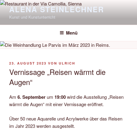
Zum
ALENA STEINLECHNER
Inhalt
Kunst und Kunstunterricht
springen
Menü
VERÖFFENTLICHT
23. AUGUST 2023
VON
ULRICH
AM
Vernissage „Reisen wärmt die
Augen“
Am
6. September
um
19:00
wird die Ausstellung „Reisen
wärmt die Augen“ mit einer Vernissage eröffnet.
Über 50 neue Aquarelle und Acrylwerke über das Reisen
im Jahr 2023 werden ausgestellt.