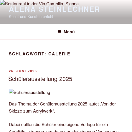
Zum
ALENA STEINLECHNER
Inhalt
Kunst und Kunstunterricht
springen
Menü
SCHLAGWORT:
GALERIE
VERÖFFENTLICHT
26. JUNI 2025
AM
Schülerausstellung 2025
Das Thema der Schülerausstellung 2025 lautet „Von der
Skizze zum Acrylwerk“.
Dabei sollten die Schüler eine eigene Vorlage für ein
Acrylbild zeichnen, um dann von der eigenen Vorlage aus