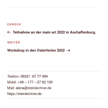
Beitragsnavigation
Vorheriger
ZURÜCK
Beitrag
Teilnahme an der main art 2022 in Aschaffenburg.
Nächster
WEITER
Beitrag
Workshop in den Osterferien 2022
Telefon:
06321 -67 77 494
Mobil:
+49 – 177 – 27 62 100
Mail:
alena
@steinlechner.de
https://steinlechner.de