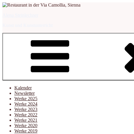
Zum
Inhalt
Alena Steinlechner
springen
Kunst und Kunstunterricht
Kalender
Newsletter
Werke 2025
Werke 2024
Werke 2023
Werke 2022
Werke 2021
Werke 2020
Werke 2019