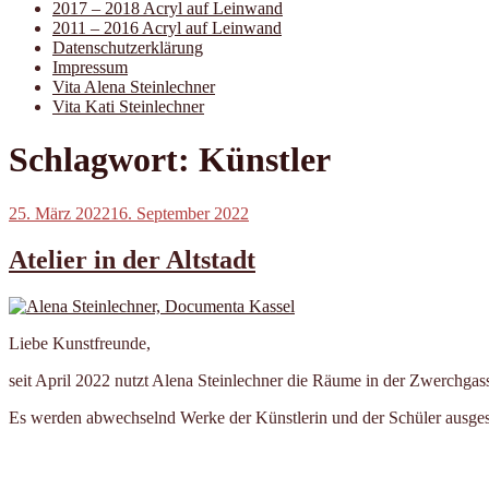
2017 – 2018 Acryl auf Leinwand
2011 – 2016 Acryl auf Leinwand
Datenschutzerklärung
Impressum
Vita Alena Steinlechner
Vita Kati Steinlechner
Schlagwort:
Künstler
Veröffentlicht
25. März 2022
16. September 2022
am
Atelier in der Altstadt
Liebe Kunstfreunde,
seit April 2022 nutzt Alena Steinlechner die Räume in der Zwerchgas
Es werden abwechselnd Werke der Künstlerin und der Schüler ausgest