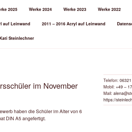
rke 2025
Werke 2024
Werke 2023
Werke 2022
EINLECHNER
yl auf Leinwand
2011 – 2016 Acryl auf Leinwand
Datens
 Kati Steinlechner
Telefon:
06321 
ursschüler im November
Mobil:
+49 – 17
Mail:
alena
@ste
https://steinlec
ewerb haben die Schüler im Alter von 6
at DIN A5 angefertigt.