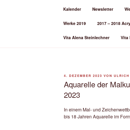
Zum
Kalender
Newsletter
We
Inhalt
ALENA ST
springen
Werke 2019
2017 – 2018 Acr
Kunst und Kunstunterricht
Vita Alena Steinlechner
Vita
VERÖFFENTLICHT
4. DEZEMBER 2023
VON
ULRICH
AM
Aquarelle der Malk
2023
In einem Mal- und Zeichenwettb
bis 18 Jahren Aquarelle im Form