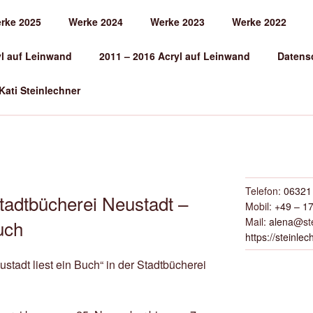
rke 2025
Werke 2024
Werke 2023
Werke 2022
EINLECHNER
yl auf Leinwand
2011 – 2016 Acryl auf Leinwand
Datens
 Kati Steinlechner
Telefon:
06321 
Stadtbücherei Neustadt –
Mobil:
+49 – 17
Mail:
alena
@ste
uch
https://steinlec
tadt liest ein Buch“ in der Stadtbücherei