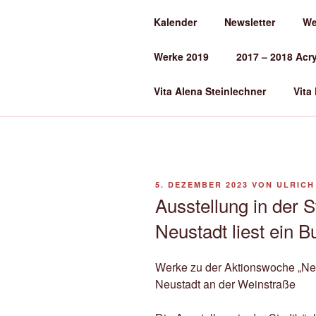
Zum
Kalender
Newsletter
We
Inhalt
ALENA ST
springen
Werke 2019
2017 – 2018 Acr
Kunst und Kunstunterricht
Vita Alena Steinlechner
Vita
VERÖFFENTLICHT
5. DEZEMBER 2023
VON
ULRICH
AM
Ausstellung in der 
Neustadt liest ein B
Werke zu der Aktionswoche „Neus
Neustadt an der Weinstraße