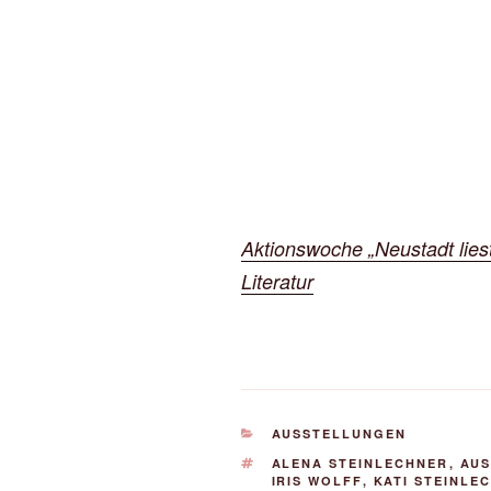
Aktionswoche „Neustadt lies
Literatur
KATEGORIEN
AUSSTELLUNGEN
SCHLAGWÖRTER
ALENA STEINLECHNER
,
AU
IRIS WOLFF
,
KATI STEINLE