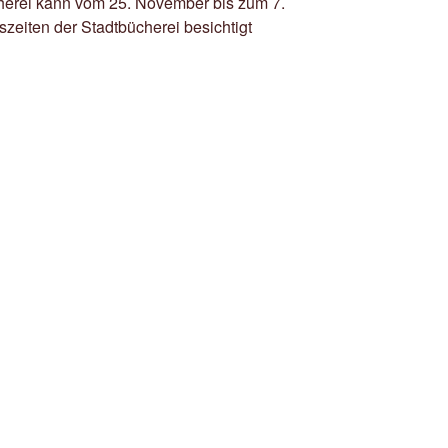
cherei kann vom 25. November bis zum 7.
eiten der Stadtbücherei besichtigt