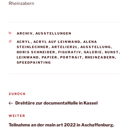
Rheinzabern
KATEGORIEN
ARCHIV
,
AUSSTELLUNGEN
SCHLAGWÖRTER
ACRYL
,
ACRYL AUF LEINWAND
,
ALENA
STEINLECHNER
,
ARTELIER21
,
AUSSTELLUNG
,
DORIS SCHNEIDER
,
FIGURATIV
,
GALERIE
,
KUNST
,
LEINWAND
,
PAPIER
,
PORTRAIT
,
RHEINZABERN
,
SPEEDPAINTING
Beitragsnavigation
Vorheriger
ZURÜCK
Beitrag
Drehtüre zur documentaHalle in Kassel
Nächster
WEITER
Beitrag
Teilnahme an der main art 2022 in Aschaffenburg.