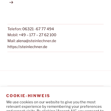
Telefon:
06321 -67 77 494
Mobil:
+49 – 177 – 27 62 100
Mail:
alena
@steinlechner.de
https://steinlechner.de
Alena Steinlechner
COOKIE-HINWEIS
Rathausstraße 8A
We use cookies on our website to give you the most
67433 Neustadt an der Weinstraße
relevant experience by remembering your preferences