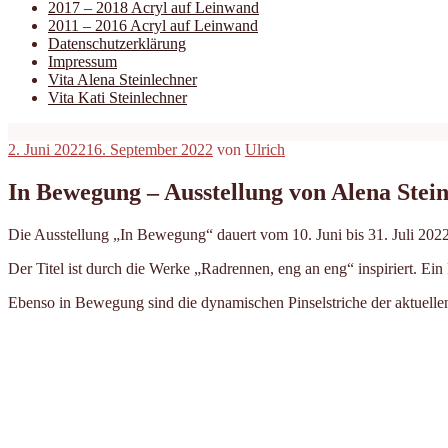
2017 – 2018 Acryl auf Leinwand
2011 – 2016 Acryl auf Leinwand
Datenschutzerklärung
Impressum
Vita Alena Steinlechner
Vita Kati Steinlechner
Veröffentlicht
2. Juni 2022
16. September 2022
von
Ulrich
am
In Bewegung – Ausstellung von Alena Stei
Die Ausstellung „In Bewegung“ dauert vom 10. Juni bis 31. Juli 2022
Der Titel ist durch die Werke „Radrennen, eng an eng“ inspiriert. 
Ebenso in Bewegung sind die dynamischen Pinselstriche der aktuellen 