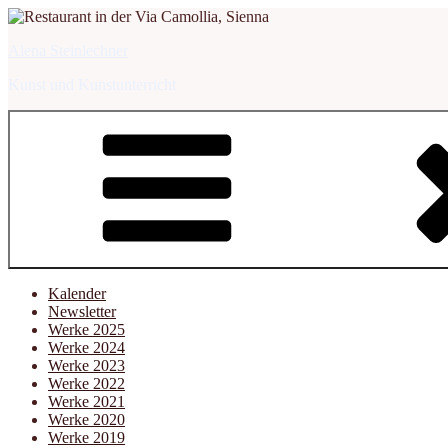
Zum
Inhalt
Alena Steinlechner
springen
Kunst und Kunstunterricht
Kalender
Newsletter
Werke 2025
Werke 2024
Werke 2023
Werke 2022
Werke 2021
Werke 2020
Werke 2019