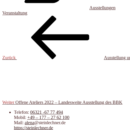
Ausstellungen
Veranstaltung
Beitragsnavigation
Vorheriger
Beitrag
Zurück
Ausstellung u
Nächster
Beitrag
Weiter
Offene Ateliers 2022 – Landesweite Ausstellung des BBK
Telefon:
06321 -67 77 494
Mobil:
+49 – 177 – 27 62 100
Mail:
alena
@steinlechner.de
https://steinlechner.de