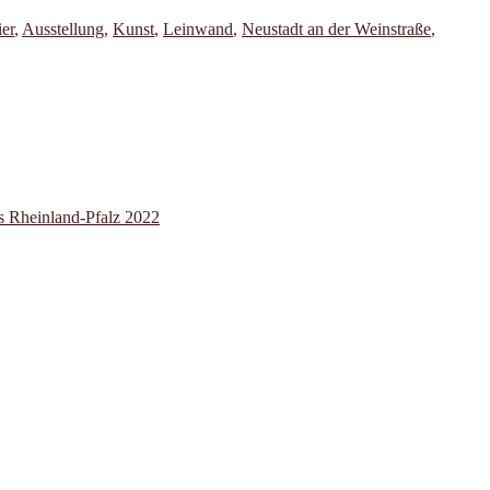
ier
,
Ausstellung
,
Kunst
,
Leinwand
,
Neustadt an der Weinstraße
,
s Rheinland-Pfalz 2022